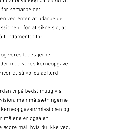
il at blive klog på, så du vil
vn for samarbejdet.
nen ved enten at udarbejde
ssionen, for at sikre sig, at
stå fundamentet for
og vores ledestjerne -
ejder med vores kerneopgave
river altså vores adfærd i
rdan vi på bedst mulig vis
 vision, men målsætningerne
lde kerneopgaven/missionen og
vor målene er også er
e score mål, hvis du ikke ved,