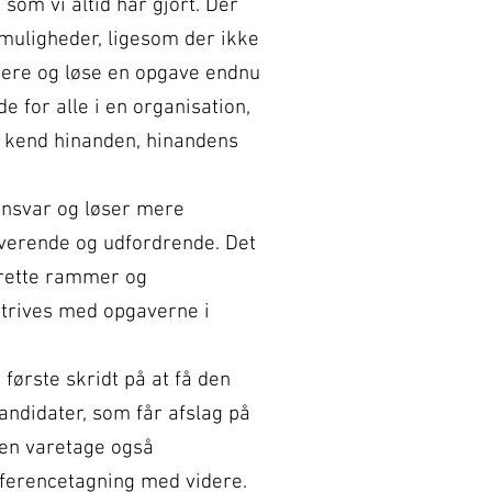
 som vi altid har gjort. Der
muligheder, ligesom der ikke
mere og løse en opgave endnu
 for alle i en organisation,
Så kend hinanden, hinandens
nsvar og løser mere
iverende og udfordrende. Det
 rette rammer og
 trives med opgaverne i
første skridt på at få den
kandidater, som får afslag på
men varetage også
referencetagning med videre.