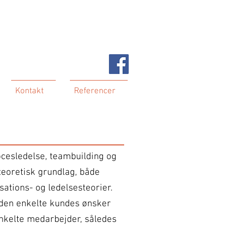
Kontakt
Referencer
rocesledelse, teambuilding og
teoretisk grundlag, både
ations- og ledelsesteorier.
l den enkelte kundes ønsker
enkelte medarbejder, således