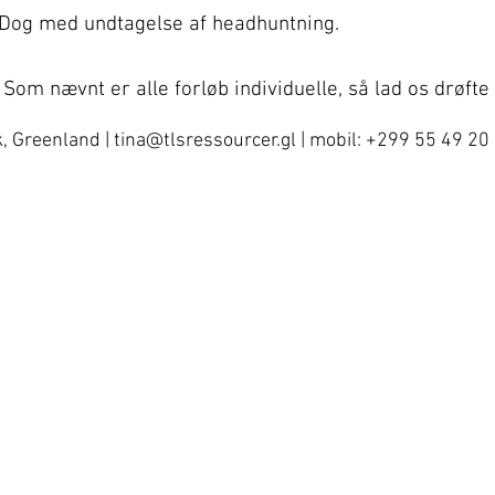
Dog med undtagelse af headhuntning.
Som nævnt er alle
forløb individuelle, så lad os drø
, Greenland |
tina@tlsressourcer.gl
| mobil: +299 55 49 20