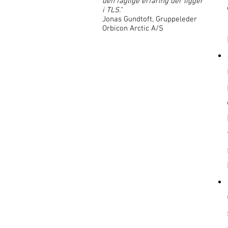
den faglige erfaring der ligger
i TLS."
Jonas Gundtoft, Gruppeleder
Orbicon Arctic A/S