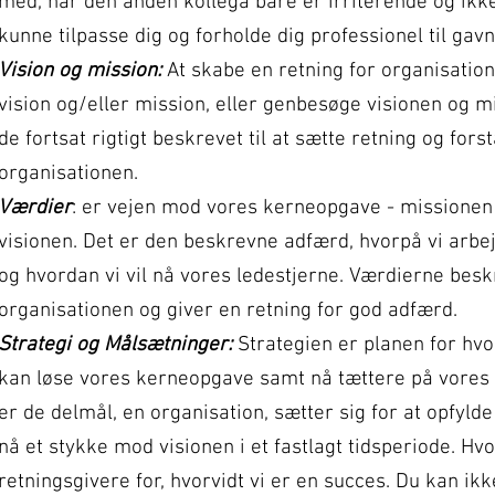
med, når den anden kollega bare er irriterende og ikke t
kunne tilpasse dig og forholde dig professionel til ga
Vision og mission:
At skabe en retning for organisatio
vision og/eller mission, eller genbesøge visionen og mi
de fortsat rigtigt beskrevet til at sætte retning og for
organisationen.
Værdier
: er vejen mod vores kerneopgave - missionen 
visionen. Det er den beskrevne adfærd, hvorpå vi arb
og hvordan vi vil nå vores ledestjerne. Værdierne besk
organisationen og giver en retning for god adfærd.
Strategi og Målsætninger:
Strategien er planen for hvo
kan løse vores kerneopgave samt nå tættere på vores
er de delmål, en organisation, sætter sig for at opfy
nå et stykke mod visionen i et fastlagt tidsperiode. H
retningsgivere for, hvorvidt vi er en succes. Du kan ikk