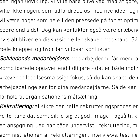
der ingen udvikling. Vi ville bare blive ved med at gøre,
ville ikke nogen, som udfordrede os med nye ideer og 
vil være noget som hele tiden pressede på for at opti
bedre end sidst. Dog kan konflikter også være dræbende
hvis alt bliver en diskussion eller skaber modstand. 
røde knapper og hvordan vi løser konflikter.
Selvledende medarbejdere
:
medarbejderne får mere a
komplicerede opgaver end tidligere - det er både mot
kræver et ledelsesmæssigt fokus, så du kan skabe de
arbejdsbetingelser for dine medarbejderne. Så de kan
forhold til organisationens målsætning.
Rekruttering:
at sikre den rette rekrutteringsproces er 
rette kandidat samt sikre sig et godt image - også til 
en ansøgning. Jeg har både undervist i rekruttering, 
administrationen af rekrutteringen, interviews, test, 