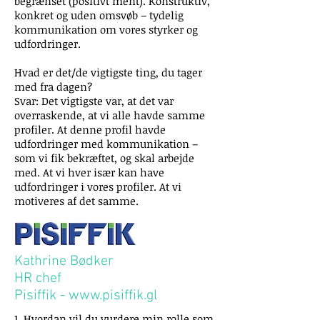
begrænset (positivt ment). Konstruktiv,
konkret og uden omsvøb – tydelig
kommunikation om vores styrker og
udfordringer.
Hvad er det/de vigtigste ting, du tager
med fra dagen?
Svar: Det vigtigste var, at det var
overraskende, at vi alle havde samme
profiler. At denne profil havde
udfordringer med kommunikation –
som vi fik bekræftet, og skal arbejde
med. At vi hver især kan have
udfordringer i vores profiler. At vi
motiveres af det samme.
Kathrine Bødker
HR chef
Pisiffik -
www.pisiffik.gl
1. Hvordan vil du vurdere min rolle som