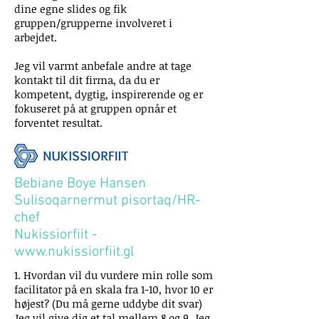
dine egne slides og fik
gruppen/grupperne involveret i
arbejdet.
Jeg vil varmt anbefale andre at tage
kontakt til dit firma, da du er
kompetent, dygtig, inspirerende og er
fokuseret på at gruppen opnår et
forventet resultat.
Bebiane Boye Hansen
Sulisoqarnermut pisortaq/HR-
chef
Nukissiorfiit -
www.nukissiorfiit.gl
1. Hvordan vil du vurdere min rolle som
facilitator på en skala fra 1-10, hvor 10 er
højest? (Du må gerne uddybe dit svar)
Jeg vil give dig et tal mellem 8 og 9. Jeg