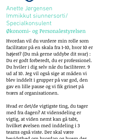
Anette Jørgensen
Immikkut siunnersorti/
Specialkonsulent
Økonomi- og Personalestyrelsen
Hvordan vil du vurdere min rolle som
facilitator på en skala fra 1-10, hvor 10 er
højest? (Du må gerne uddybe dit svar) :
Du er godt forberedt, du er professionel.
Du hviler i dig selv når du faciliterer. 9
ud af 10. Jeg vil også sige at måden vi
blev inddelt i grupper på var god, den
gav en lille pause og vi fik grinet på
tværs af organisationen.
Hvad er det/de vigtigste ting, du tager
med fra dagen? At vidensdeling er
vigtig, at viden nemt kan gå tabt,
hvilket øvelsen med inddeling i 3
teams også viste. Der skal være
bevidsthed om hvordan og hvem der