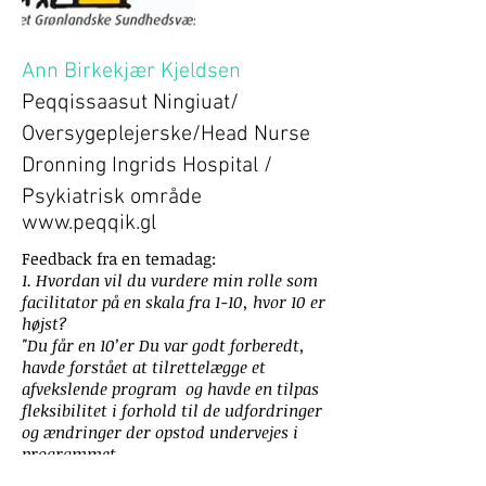
Ann Birkekjær Kjeldsen
Peqqissaasut Ningiuat/
Oversygeplejerske/Head Nurse
Dronning Ingrids Hospital /
Psykiatrisk område
www.peqqik.gl
Feedback fra en temadag:
1. Hvordan vil du vurdere min rolle som
facilitator på en skala fra 1-10, hvor 10 er
højst?
"Du får en 10’er Du var godt forberedt,
havde forstået at tilrettelægge et
afvekslende program og havde en tilpas
fleksibilitet i forhold til de udfordringer
og ændringer der opstod undervejes i
programmet.
Et lige tilpas ambitiøst program for den