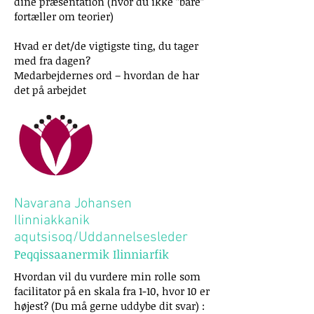
dine præsentation (hvor du ikke ”bare”
fortæller om teorier)
Hvad er det/de vigtigste ting, du tager
med fra dagen?
Medarbejdernes ord – hvordan de har
det på arbejdet
Navarana Johansen
Ilinniakkanik
aqutsisoq/Uddannelsesleder
Peqqissaanermik Ilinniarfik
Hvordan vil du vurdere min rolle som
facilitator på en skala fra 1-10, hvor 10 er
højest? (Du må gerne uddybe dit svar) :