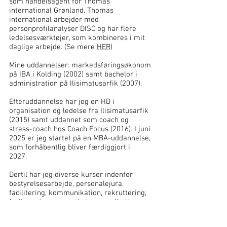
som handelsagent for Thomas
international Grønland. Thomas
international arbejder med
personprofilanalyser DISC og har flere
ledelsesværktøjer, som kombineres i mit
daglige arbejde. (Se mere
HER
)
Mine uddannelser: markedsføringsøkonom
på IBA i Kolding (2002) samt bachelor i
administration på Ilisimatusarfik (2007).
Efteruddannelse har jeg en HD i
organisation og ledelse fra Ilisimatusarfik
(2015) samt uddannet som coach og
stress-coach hos Coach Focus (2016). I juni
2025 er jeg startet på en MBA-uddannelse,
som forhåbentlig bliver færdiggjort i
2027.
Dertil har jeg diverse kurser indenfor
bestyrelsesarbejde, personalejura,
facilitering, kommunikation, rekruttering,
farlig gods og assertiv kommunikation mv.
Jeg er født og opvokset i Nuuk, er gift og