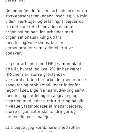
deres mål.
Gennemgående for min arbejdsform er en
styrkebaseret tankegang, hvor jeg, via min
viden, værktøjer og erfaring, arbejder ud
fra det konkrete behov den enkelte
organisation har. Jeg arbejder med
organisationsudvikling ud fra
facilitering/workshops, kurser,
personprofiler samt administrative
opgaver
.
Jeg har arbejdet med HR i sammenlagt
otte år, hvoraf jeg i ca. 2½ år har været
HR-chef i en større grønlandsk
virksomhed. Jeg har arbejdet med mange
aspekter og problemstillinger indenfor
fagområdet. Lige fra teamudvikling samt
facilitering i afdelinger, rådgivning og
sparring med ledere, rekruttering på alle
niveauer, fastholdelse af medarbejdere,
større organisatoriske ændringer og
almindelig personalejura.
Et arbejde , jeg kombinerer med rollen